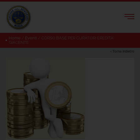
Home
/
Eventi
/
CORSO BASE PER CURATORI EREDITA'
GIACENTE
‹ Torna indietro