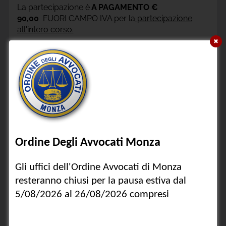
La partecipazione è
A PAGAMENTO €
90,00
FUORI CAMPO IVA per la
partecipazione
all'intero corso.
✖
LOCANDINA.
Condividi
Categorie
Ordine Avvocati
Fondazione Forense
Agenda Appuntamenti