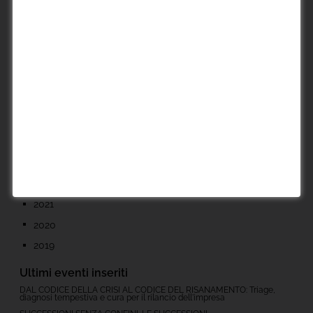
Altri eventi
Iniziative Culturali
Altri Eventi Formativi
Archivio
2026
2025
2024
2023
2022
2021
2020
2019
Ultimi eventi inseriti
DAL CODICE DELLA CRISI AL CODICE DEL RISANAMENTO: Triage,
diagnosi tempestiva e cura per il rilancio dell'impresa